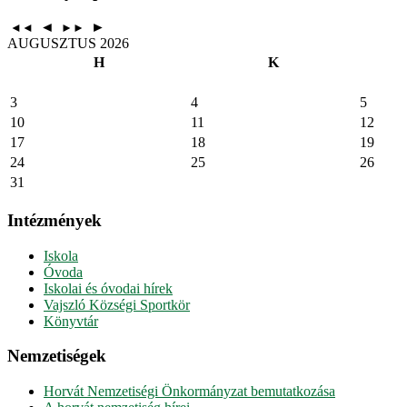
◄
►
◄◄
►►
AUGUSZTUS 2026
H
K
3
4
5
10
11
12
17
18
19
24
25
26
31
Intézmények
Iskola
Óvoda
Iskolai és óvodai hírek
Vajszló Községi Sportkör
Könyvtár
Nemzetiségek
Horvát Nemzetiségi Önkormányzat bemutatkozása