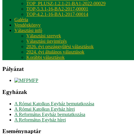
TOP_PLUSZ-1.2.1-21-BA1-2022-00029
TOP-5.3.1-16-BA2-2017-00001
TOP-4.2.1-16-BA1-2017-00014
Galéria
Vendégkönyv
Választási infó
Választási szervek
Választási ügyintézés
2026. évi országgyűlési választások
2024. évi általános választások
Korábbi választások
Pályázat
MFP
Egyházak
A Római Katolkus Egyház bemutatkozása
A Római Katolkus Egyház hírei
A Református Egyház bemutatkozása
A Református Egyház hírei
Eseménynaptár