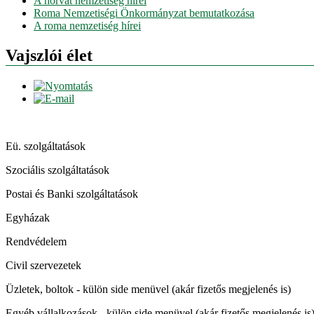
A horvát nemzetiség hírei
Roma Nemzetiségi Önkormányzat bemutatkozása
A roma nemzetiség hírei
Vajszlói élet
Eü. szolgáltatások
Szociális szolgáltatások
Postai és Banki szolgáltatások
Egyházak
Rendvédelem
Civil szervezetek
Üzletek, boltok - külön side menüvel (akár fizetős megjelenés is)
Egyéb vállalkozások - külön side menüvel (akár fizetős megjelenés is