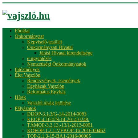
Főoldal
Önkormányzat
Képviselő-testület
Önkormányzati Hivatal
Járási Hivatal kirendeltsége
e-ügyintézés
Nemzetiségi Önkormányzatok
Intézmények
Élet Vajszlón
Rendezvények, események
Egyházak Vajszlón
Református Egyház
Hírek
Vajszlói újság letöltése
Pályázatok
DDOP-3.1.3/G-14-2014-0083
KEOP-4.10.0/N/14-2014-0248.
TÁMOP-3.3.13.-13/1-2013-0001
KÖFOP-1.2.1-VEKOP-16-2016-00462
TOP-2.1.3-15-BA1-2016-00005