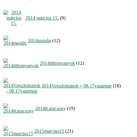
2014 március 15.
(9)
2014majalis
(12)
2014itthonvagyok
(12)
2014Vajszloinapok » 08.17vasarnap
(18)
2014Karacsony
(19)
2015marcius15
(21)