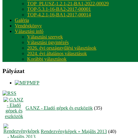
TOP_PLUSZ-1.2.1-21-BA1-2022-00029
TOP-5.3.1-16-BA2-2017-00001
TOP-4.2.1-16-BA1-2017-00014
Galéria
Vendégkönyv
Választási infó
Választási szervek
Választási ügyintézés
2026. évi országgyűlési választások
2024. évi általános választások
Korábbi választások
Pályázat
MFP
GANZ - Eladó gépek és eszközök
(35)
Rendezvényképek » Majális 2013
(40)