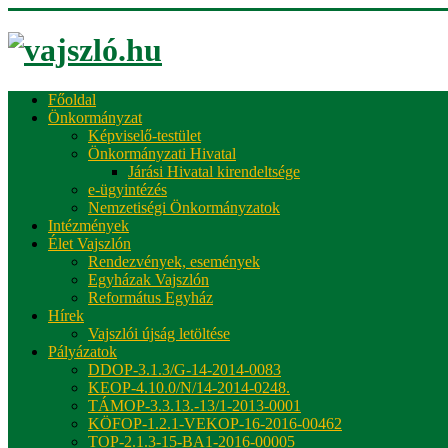
Főoldal
Önkormányzat
Képviselő-testület
Önkormányzati Hivatal
Járási Hivatal kirendeltsége
e-ügyintézés
Nemzetiségi Önkormányzatok
Intézmények
Élet Vajszlón
Rendezvények, események
Egyházak Vajszlón
Református Egyház
Hírek
Vajszlói újság letöltése
Pályázatok
DDOP-3.1.3/G-14-2014-0083
KEOP-4.10.0/N/14-2014-0248.
TÁMOP-3.3.13.-13/1-2013-0001
KÖFOP-1.2.1-VEKOP-16-2016-00462
TOP-2.1.3-15-BA1-2016-00005