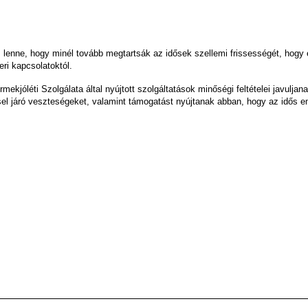
 lenne, hogy minél tovább megtartsák az idősek szellemi frissességét, hogy 
ri kapcsolatoktól.
ermekjóléti Szolgálata által nyújtott szolgáltatások minőségi feltételei javu
l járó veszteségeket, valamint támogatást nyújtanak abban, hogy az idős em