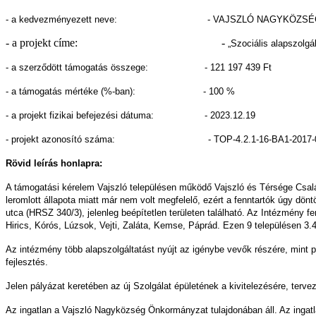
- a kedvezményezett neve: - VAJSZLÓ NAGYKÖZSÉG
- a projekt címe: -
„Szociális alapszolgá
- a szerződött támogatás összege: - 121 197 439 Ft
- a támogatás mértéke (%-ban): - 100 %
- a projekt fizikai befejezési dátuma: - 2023.12.19
- projekt azonosító száma: - TOP-4.2.1-16-BA1-2017-0
Rövid leírás honlapra:
A támogatási kérelem Vajszló településen működő Vajszló és Térsége Család-
leromlott állapota miatt már nem volt megfelelő, ezért a fenntartók úgy dö
utca (HRSZ 340/3), jelenleg beépítetlen területen található. Az Intézmény f
Hirics, Kórós, Lúzsok, Vejti, Zaláta, Kemse, Páprád. Ezen 9 településen 3.4
Az intézmény több alapszolgáltatást nyújt az igénybe vevők részére, mint pé
fejlesztés.
Jelen pályázat keretében az új Szolgálat épületének a kivitelezésére, terv
Az ingatlan a Vajszló Nagyközség Önkormányzat tulajdonában áll. Az ingatlan