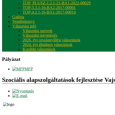
TOP_PLUSZ-1.2.1-21-BA1-2022-00029
TOP-5.3.1-16-BA2-2017-00001
TOP-4.2.1-16-BA1-2017-00014
Galéria
Vendégkönyv
Választási infó
Választási szervek
Választási ügyintézés
2026. évi országgyűlési választások
2024. évi általános választások
Korábbi választások
Pályázat
MFP
Szociális alapszolgáltatások fejlesztése Vaj