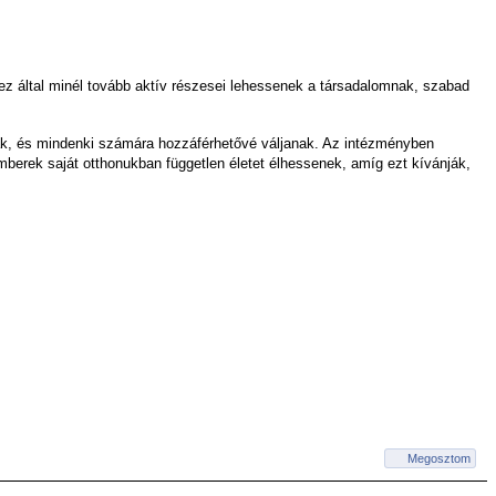
ez által minél tovább aktív részesei lehessenek a társadalomnak, szabad
ljanak, és mindenki számára hozzáférhetővé váljanak. Az intézményben
berek saját otthonukban független életet élhessenek, amíg ezt kívánják,
Megosztom