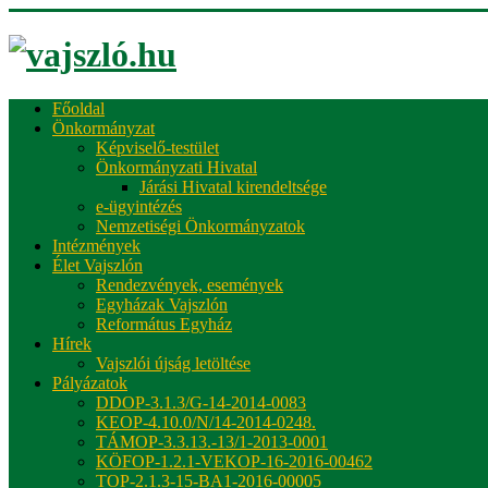
Főoldal
Önkormányzat
Képviselő-testület
Önkormányzati Hivatal
Járási Hivatal kirendeltsége
e-ügyintézés
Nemzetiségi Önkormányzatok
Intézmények
Élet Vajszlón
Rendezvények, események
Egyházak Vajszlón
Református Egyház
Hírek
Vajszlói újság letöltése
Pályázatok
DDOP-3.1.3/G-14-2014-0083
KEOP-4.10.0/N/14-2014-0248.
TÁMOP-3.3.13.-13/1-2013-0001
KÖFOP-1.2.1-VEKOP-16-2016-00462
TOP-2.1.3-15-BA1-2016-00005