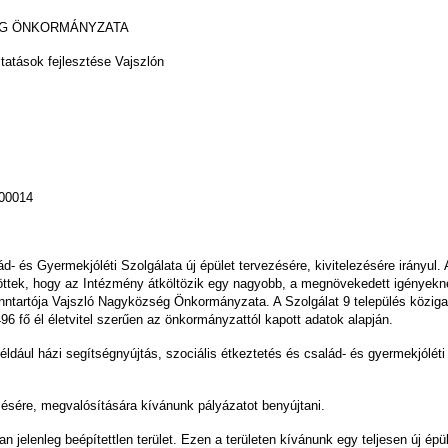
 ÖNKORMÁNYZATA
ltatások fejlesztése Vajszlón
0014
 és Gyermekjóléti Szolgálata új épület tervezésére, kivitelezésére irányul. A
ntöttek, hogy az Intézmény átköltözik egy nagyobb, a megnövekedett igényekn
enntartója Vajszló Nagyközség Önkormányzata. A Szolgálat 9 település közigaz
96 fő él életvitel szerűen az önkormányzattól kapott adatok alapján.
ldául házi segítségnyújtás, szociális étkeztetés és család- és gyermekjóléti s
ezésére, megvalósítására kívánunk pályázatot benyújtani.
 jelenleg beépítettlen terület. Ezen a területen kívánunk egy teljesen új épü