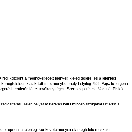
 régi központ a megnövekedett igények kielégítésére, és a jelenlegi
ek megfelelően kialakított intézménybe, mely helyileg 7838 Vajszló, orgona
gatási területén lát el tevékenységet. Ezen települések: Vajszló, Piskó,
zolgáltatás. Jelen pályázat keretén belül minden szolgáltatást érint a
letet építeni a jelenlegi kor követelményeinek megfelelő műszaki