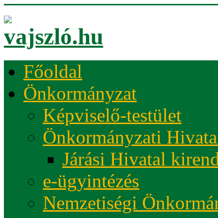
Főoldal
Önkormányzat
Képviselő-testület
Önkormányzati Hivata
Járási Hivatal kiren
e-ügyintézés
Nemzetiségi Önkormá