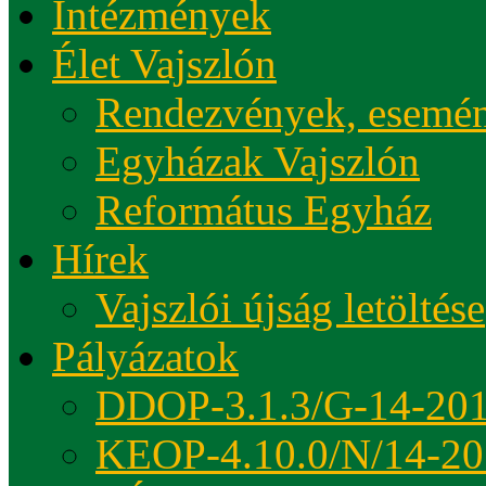
Intézmények
Élet Vajszlón
Rendezvények, esemé
Egyházak Vajszlón
Református Egyház
Hírek
Vajszlói újság letöltése
Pályázatok
DDOP-3.1.3/G-14-20
KEOP-4.10.0/N/14-20