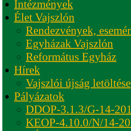
Intézmények
Élet Vajszlón
Rendezvények, esemé
Egyházak Vajszlón
Református Egyház
Hírek
Vajszlói újság letöltése
Pályázatok
DDOP-3.1.3/G-14-20
KEOP-4.10.0/N/14-20