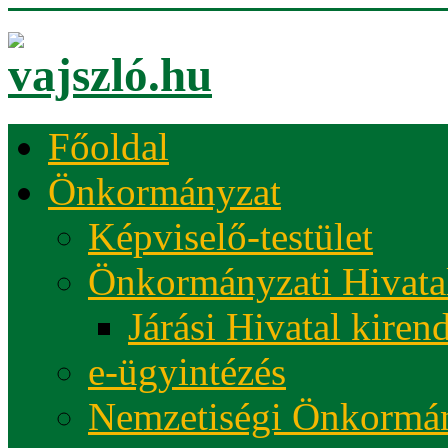
Főoldal
Önkormányzat
Képviselő-testület
Önkormányzati Hivata
Járási Hivatal kiren
e-ügyintézés
Nemzetiségi Önkormá