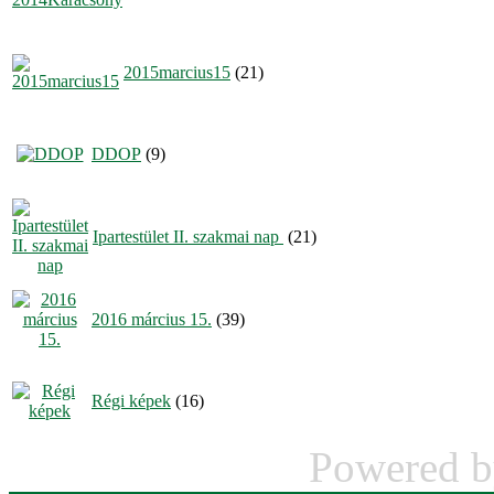
2015marcius15
(21)
DDOP
(9)
Ipartestület II. szakmai nap
(21)
2016 március 15.
(39)
Régi képek
(16)
Powered 