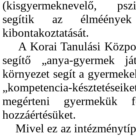
(kisgyermeknevelő, pszi
segítik az élméények
kibontakoztatását.
A Korai Tanulási Központ
segítő „anya-gyermek já
környezet segít a gyermeke
„kompetencia-késztetéseiket
megérteni gyermekük fe
hozzáértésüket.
Mivel ez az intézménytí