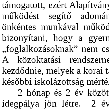
támogatott, ezért Alapítv
működést segítő adomán
önkéntes munkával működte
bizonyítani, hogy a gyer
„foglalkozásoknak” nem csa
A közoktatási rendszern
kezdődnie, melyek a korai t
későbbi iskolázottság mérté
2 hónap és 2 év között 
idegpálya jön létre. 2 é