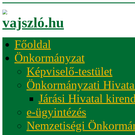
Főoldal
Önkormányzat
Képviselő-testület
Önkormányzati Hivata
Járási Hivatal kiren
e-ügyintézés
Nemzetiségi Önkormá