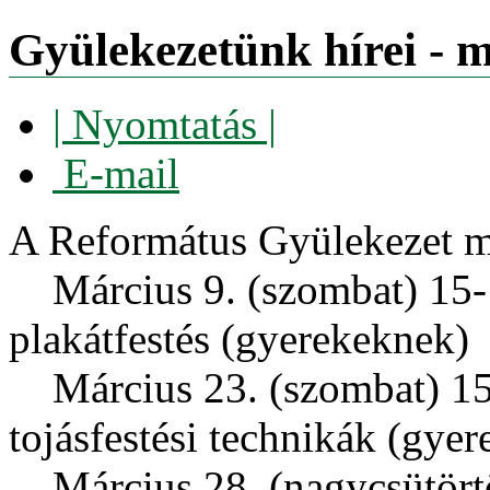
Gyülekezetünk hírei - 
| Nyomtatás |
E-mail
A Református Gyülekezet má
Március 9. (szombat) 15-1
plakátfestés (gyerekeknek)
Március 23. (szombat) 15-1
tojásfestési technikák (gye
Március 28. (nagycsütörtö