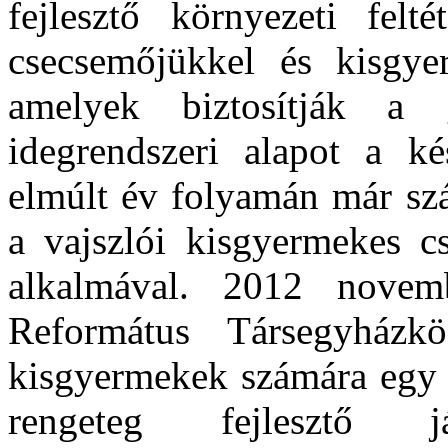
fejlesztő környezeti felt
csecsemőjükkel és kisgye
amelyek biztosítják a g
idegrendszeri alapot a k
elmúlt év folyamán már sz
a vajszlói kisgyermekes c
alkalmával. 2012 novemb
Református Társegyházk
kisgyermekek számára egy f
rengeteg fejlesztő j