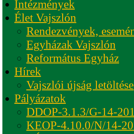
Intézmények
Élet Vajszlón
Rendezvények, esemé
Egyházak Vajszlón
Református Egyház
Hírek
Vajszlói újság letöltése
Pályázatok
DDOP-3.1.3/G-14-20
KEOP-4.10.0/N/14-20