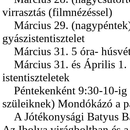
virrasztás (filmnézéssel)
Március 29. (nagypéntek)
gyászistentisztelet
Március 31. 5 óra- húsvét h
Március 31. és Április 1. 
istentiszteletek
Péntekenként 9:30-10-ig (
szüleiknek) Mondókázó a p
A Jótékonysági Batyus Bál
Az Ibolya virágboltban és a