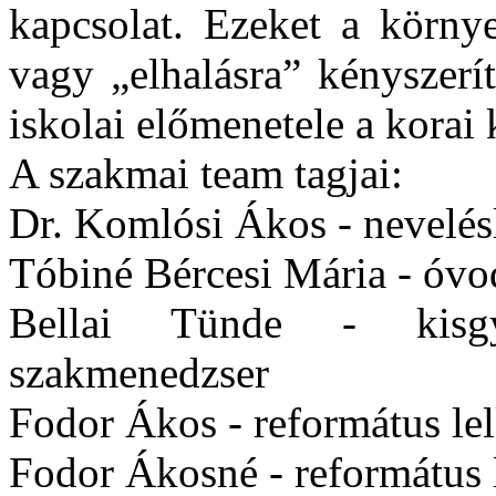
kapcsolat. Ezeket a környe
vagy „elhalásra” kényszerí
iskolai előmenetele a korai
A szakmai team tagjai:
Dr. Komlósi Ákos - nevelés
Tóbiné Bércesi Mária - óv
Bellai Tünde - kisgy
szakmenedzser
Fodor Ákos - református le
Fodor Ákosné - református l