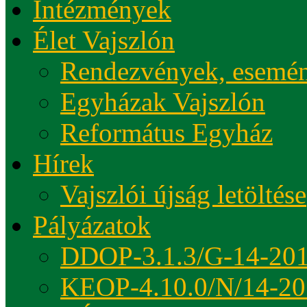
Intézmények
Élet Vajszlón
Rendezvények, esemé
Egyházak Vajszlón
Református Egyház
Hírek
Vajszlói újság letöltése
Pályázatok
DDOP-3.1.3/G-14-20
KEOP-4.10.0/N/14-20