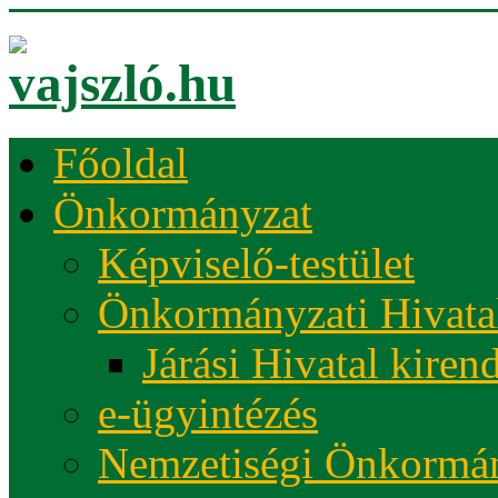
Főoldal
Önkormányzat
Képviselő-testület
Önkormányzati Hivata
Járási Hivatal kiren
e-ügyintézés
Nemzetiségi Önkormá