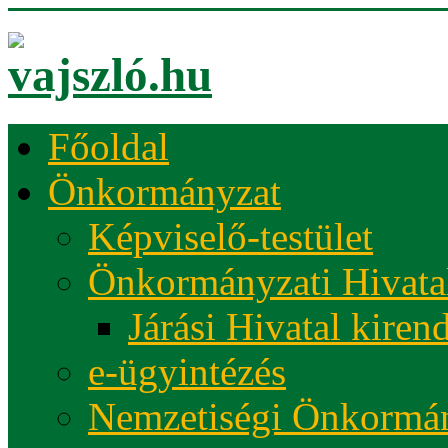
Főoldal
Önkormányzat
Képviselő-testület
Önkormányzati Hivata
Járási Hivatal kiren
e-ügyintézés
Nemzetiségi Önkormá