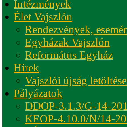
Intézmények
Élet Vajszlón
Rendezvények, esemé
Egyházak Vajszlón
Református Egyház
Hírek
Vajszlói újság letöltése
Pályázatok
DDOP-3.1.3/G-14-20
KEOP-4.10.0/N/14-20