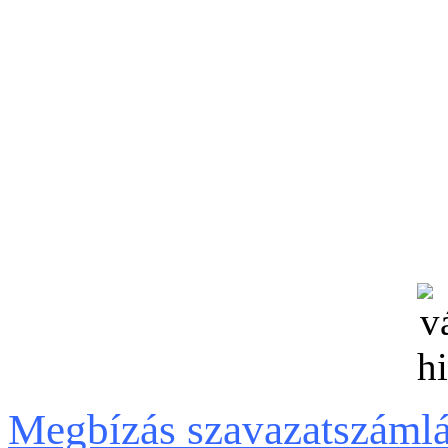
Megbízás szavazatszámlál