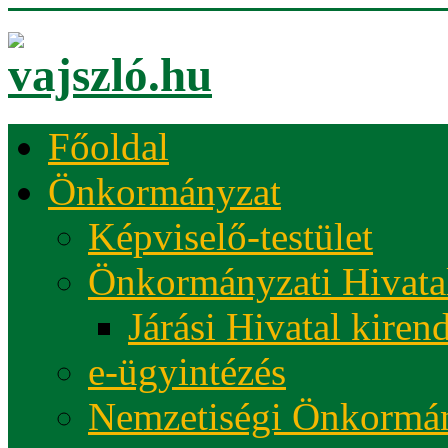
Főoldal
Önkormányzat
Képviselő-testület
Önkormányzati Hivata
Járási Hivatal kiren
e-ügyintézés
Nemzetiségi Önkormá