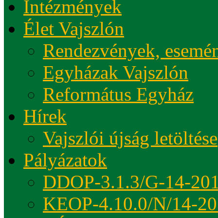
Intézmények
Élet Vajszlón
Rendezvények, esemé
Egyházak Vajszlón
Református Egyház
Hírek
Vajszlói újság letöltése
Pályázatok
DDOP-3.1.3/G-14-20
KEOP-4.10.0/N/14-20