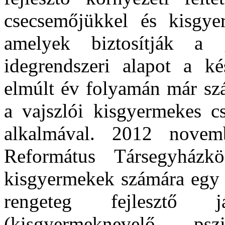
csecsemőjükkel és kisgye
amelyek biztosítják a g
idegrendszeri alapot a k
elmúlt év folyamán már sz
a vajszlói kisgyermekes c
alkalmával. 2012 novemb
Református Társegyházk
kisgyermekek számára egy f
rengeteg fejlesztő j
(kisgyermeknevelő, pszi