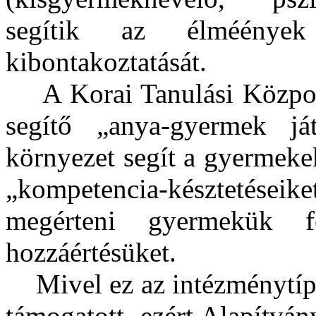
segítik az élméények
kibontakoztatását.
A Korai Tanulási Központ
segítő „anya-gyermek já
környezet segít a gyermeke
„kompetencia-késztetéseiket
megérteni gyermekük fe
hozzáértésüket.
Mivel ez az intézménytí
támogatott, ezért Alapítv