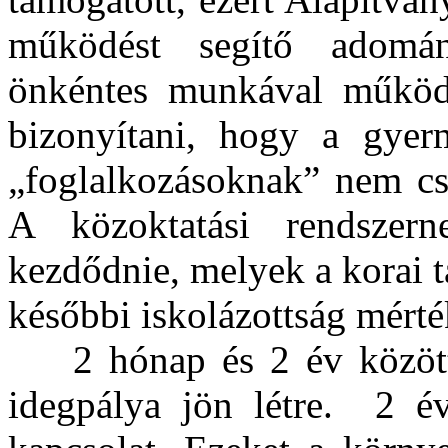
működést segítő adomán
önkéntes munkával működte
bizonyítani, hogy a gyer
„foglalkozásoknak” nem csa
A közoktatási rendszern
kezdődnie, melyek a korai t
későbbi iskolázottság mérté
2 hónap és 2 év között 
idegpálya jön létre. 2 é