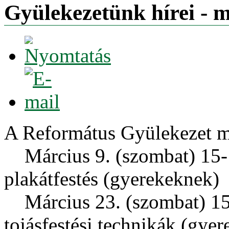
Gyülekezetünk hírei - 
A Református Gyülekezet má
Március 9. (szombat) 15-1
plakátfestés (gyerekeknek)
Március 23. (szombat) 15-1
tojásfestési technikák (gye