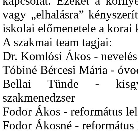
kapcsolat. Ezeket a környe
vagy „elhalásra” kényszerí
iskolai előmenetele a korai
A szakmai team tagjai:
Dr. Komlósi Ákos - nevelés
Tóbiné Bércesi Mária - óv
Bellai Tünde - kisgy
szakmenedzser
Fodor Ákos - református le
Fodor Ákosné - református l