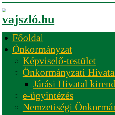
Főoldal
Önkormányzat
Képviselő-testület
Önkormányzati Hivata
Járási Hivatal kiren
e-ügyintézés
Nemzetiségi Önkormá