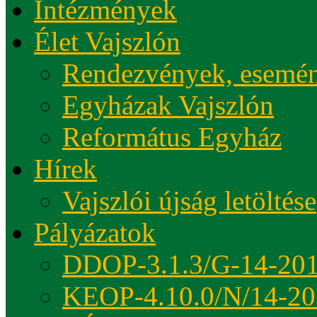
Intézmények
Élet Vajszlón
Rendezvények, esemé
Egyházak Vajszlón
Református Egyház
Hírek
Vajszlói újság letöltése
Pályázatok
DDOP-3.1.3/G-14-20
KEOP-4.10.0/N/14-20