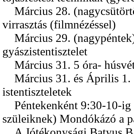
Március 28. (nagycsütörtö
virrasztás (filmnézéssel)
Március 29. (nagypéntek)
gyászistentisztelet
Március 31. 5 óra- húsvét h
Március 31. és Április 1. 
istentiszteletek
Péntekenként 9:30-10-ig (
szüleiknek) Mondókázó a p
A Jótékonysági Batyus Bál