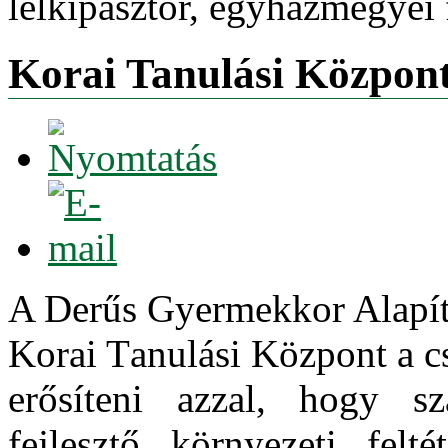
lelkipásztor, egyházmegyei
Korai Tanulási Központ
A Derűs Gyermekkor Alapítv
Korai Tanulási Központ a c
erősíteni azzal, hogy sz
fejlesztő környezeti felt