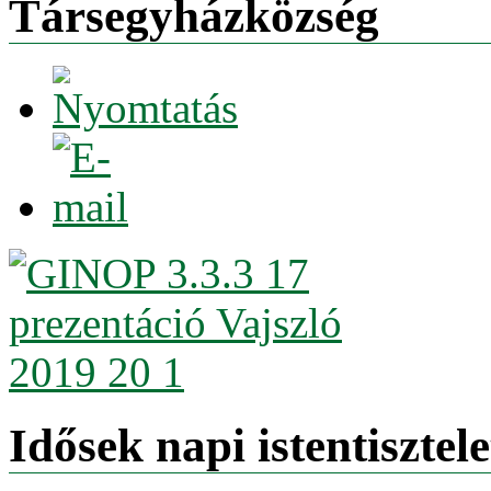
Társegyházközség
Idősek napi istentisztele