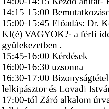
14:00-14:15 Kezdő áhítat- F
14:15-15:00 Bemutatkozáso
15:00-15:45 Előadás: Dr. K
KI(é) VAGYOK?- a férfi ide
gyülekezetben .
15:45-16:00 Kérdések
16:00-16:30 uzsonna
16:30-17:00 Bizonyságtétel
lelkipásztor és Lovadi István
17:00-tól Záró alkalom úrv