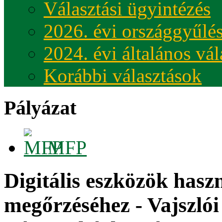
Választási ügyintézés
2026. évi országgyűlés
2024. évi általános vá
Korábbi választások
Pályázat
MFP
Digitális eszközök hasz
megőrzéséhez - Vajszló