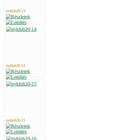
nyklub20-13
nyklub20-14
nyklub20-15