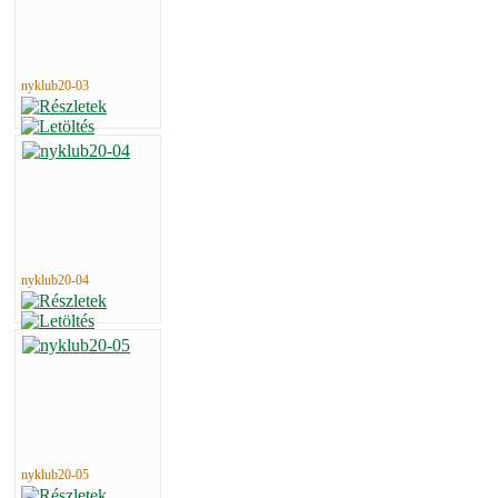
nyklub20-03
nyklub20-04
nyklub20-05